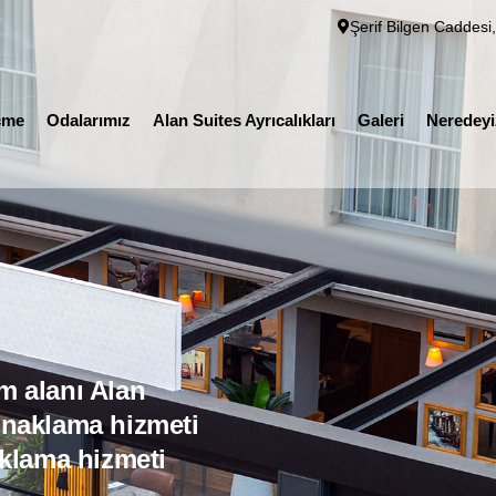
Yeme-İçme
Odalarımız
Alan Suites Ayrıcalıkları
Galeri
Nere
Şerif Bilgen Caddesi
çme
Odalarımız
Alan Suites Ayrıcalıkları
Galeri
Neredey
m alanı Alan
onaklama hizmeti
aklama hizmeti