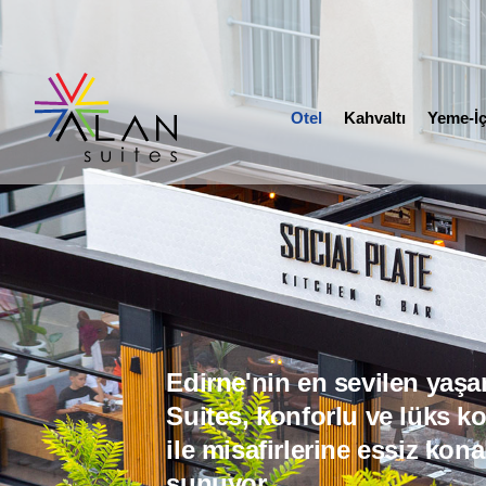
Otel
Kahvaltı
Otel
Kahvaltı
Yeme-İ
Edirne'nin en sevilen yaşa
Suites, konforlu ve lüks k
ile misafirlerine essiz kon
sunuyor.