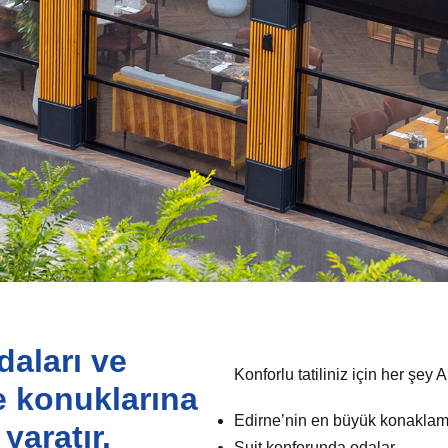
daları ve
Konforlu tatiliniz için her şey
le konuklarına
Edirne’nin en büyük konaklama
yaratır.
Suit konforunda odalar