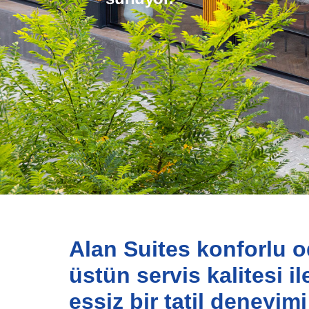
Alan Suites konforlu o
üstün servis kalitesi i
eşsiz bir tatil deneyimi 