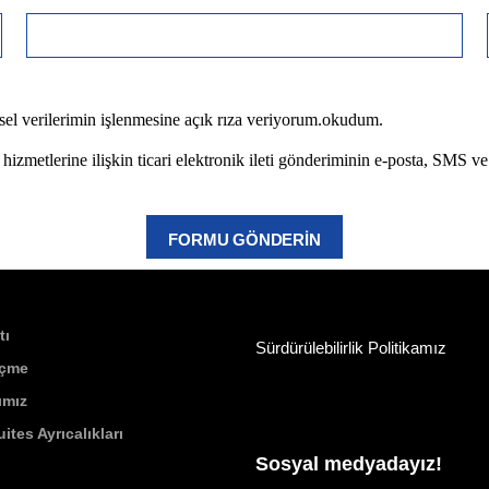
isel verilerimin işlenmesine açık rıza veriyorum.okudum.
hizmetlerine ilişkin ticari elektronik ileti gönderiminin e-posta, SMS ve
FORMU GÖNDERİN
tı
Sürdürülebilirlik Politikamız
İçme
ımız
ites Ayrıcalıkları
Sosyal medyadayız!