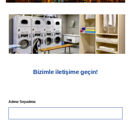
Yeme - İçme
(Kristof, Social Plate ve
Bahçe)
İnceleyin
Tesis Hizmetleri
Bizimle iletişime geçin!
İnceleyin
Adınız Soyadınız