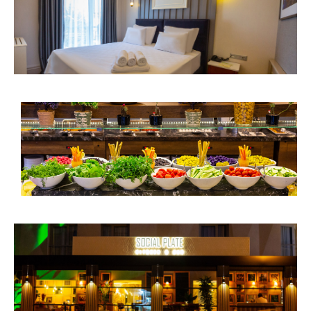
Odalarımız
İnceleyin
Açık Büfe Kahvaltı
İnceleyin