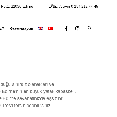
Rezervasyon
, No:1, 22030 Edirne
Bizi Arayın 0 284 212 44 45
iz?
Rezervasyon
nduğu sınırsız olanakları ve
e Edirne’nin en büyük yatak kapasiteli,
 Edirne seyahatinizde eşsiz bir
tes’i tercih edebilirsiniz.