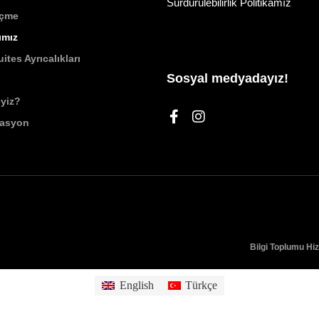
Sürdürülebilirlik Politikamız
İçme
ımız
ites Ayrıcalıkları
Sosyal medyadayız!
yiz?
vasyon
Bilgi Toplumu Hi
English
Türkçe