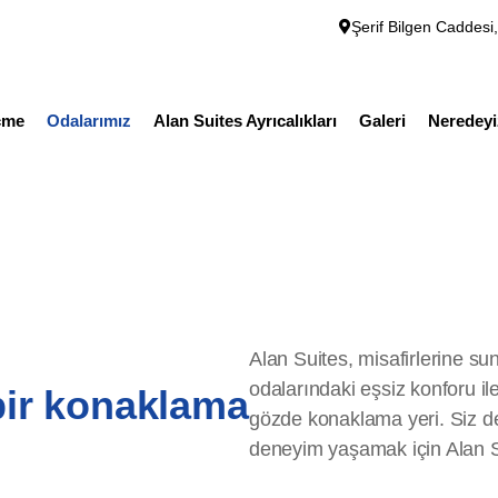
Odalarımız
Alan Suites Ayrıcalıkları
Galeri
Neredeyiz?
Şerif Bilgen Caddesi
çme
Odalarımız
Alan Suites Ayrıcalıkları
Galeri
Neredey
Alan Suites, misafirlerine su
odalarındaki eşsiz konforu il
bir konaklama
gözde konaklama yeri. Siz de
deneyim yaşamak için Alan Sui