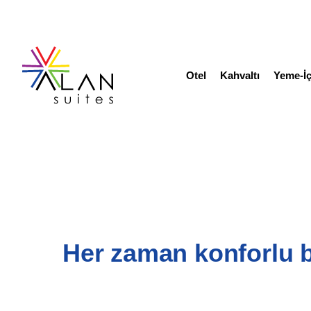
Otel
Kahvaltı
Yeme-İçme
Otel
Kahvaltı
Yeme-İ
Her zaman konforlu 