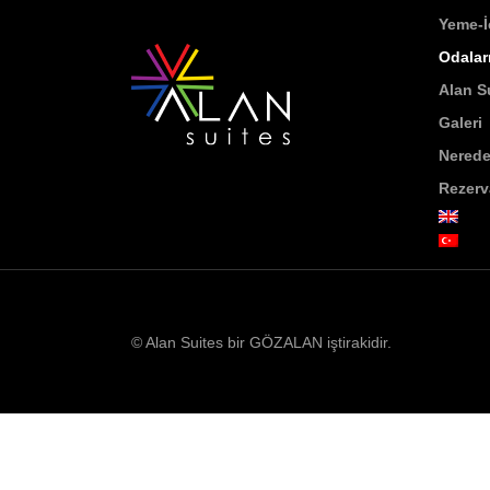
Yeme-
Odalar
Alan Su
Galeri
Nerede
Rezer
© Alan Suites bir GÖZALAN iştirakidir.