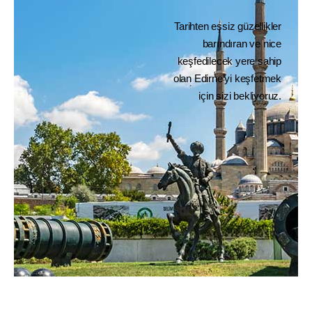
Tarihten eşsiz güzellikler
barındıran ve nice
keşfedilecek yere sahip
olan Edirne’yi keşfetmek
için sizi bekliyoruz.