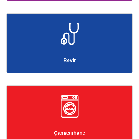
Revir
Çamaşırhane