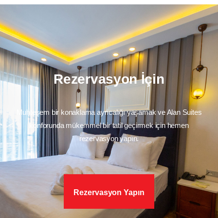
Rezervasyon İçin
Muhteşem bir konaklama ayrıcalığı yaşamak ve Alan Suites
konforunda mükemmel bir tatil geçirmek için hemen
rezervasyon yapın.
Rezervasyon Yapın