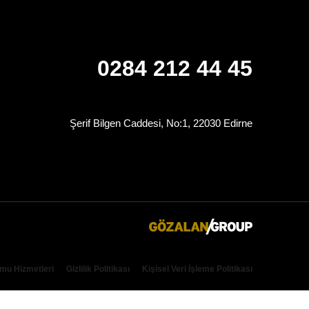
0284 212 44 45
Şerif Bilgen Caddesi, No:1, 22030 Edirne
umu Hizmetleri
Gizlilik Politikası
Kişisel Veri İşleme Politikası