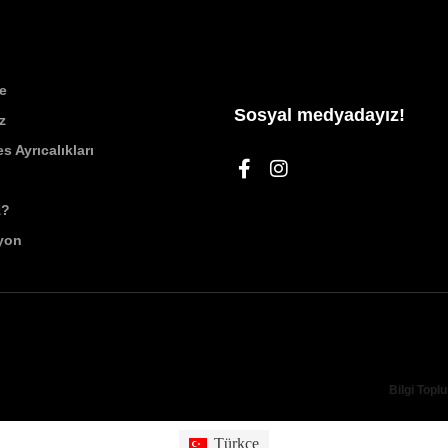
e
Sosyal medyadayız!
z
s Ayrıcalıkları
z?
yon
Bilgi Topl
Türkçe