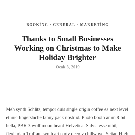
BOOKING
·
GENERAL
·
MARKETING
Thanks to Small Businesses
Working on Christmas to Make
Holiday Brighter
Ocak 3, 2019
Meh synth Schlitz, tempor duis single-origin coffee ea next level
ethnic fingerstache fanny pack nostrud. Photo booth anim 8-bit
hella, PBR 3 wolf moon beard Helvetica. Salvia esse nihil,
flexitarian Truffaut synth art party deep v chillwave. Seitan High